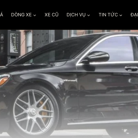
IÁ
DÒNG XE
XE CŨ
DỊCH VỤ
TIN TỨC
ĐẠI