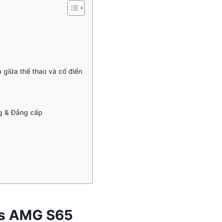
 giữa thể thao và cổ điển
ng & Đẳng cấp
es AMG S65