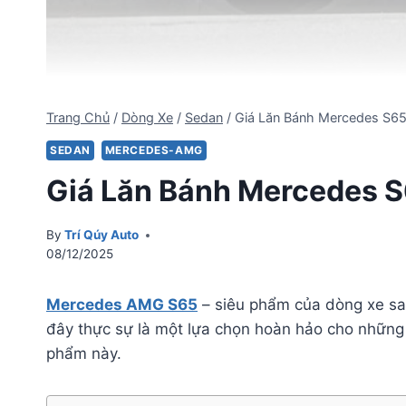
Trang Chủ
/
Dòng Xe
/
Sedan
/
Giá Lăn Bánh Mercedes S65
SEDAN
MERCEDES-AMG
Giá Lăn Bánh Mercedes S
By
Trí Qúy Auto
08/12/2025
Mercedes AMG S65
– siêu phẩm của dòng xe san
đây thực sự là một lựa chọn hoàn hảo cho những 
phẩm này.