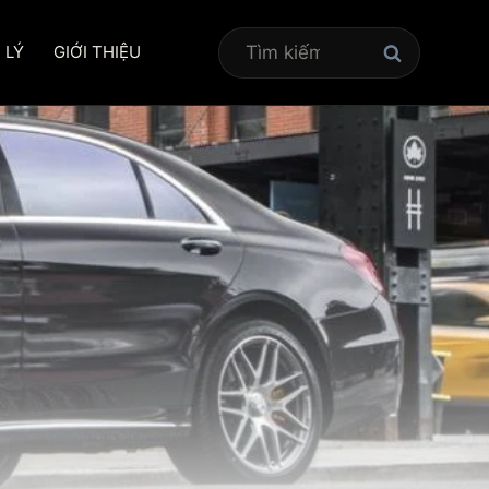
Tìm
 LÝ
GIỚI THIỆU
kiếm
cho: