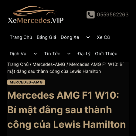
Skip
to
0559562263
content
Toggle
Trang Chủ
Bảng Giá
Dòng Xe
Xe Cũ
child
menu
Toggle
Toggle
Dịch Vụ
Tin Tức
Đại Lý
Giới Thiệu
child
child
menu
menu
Trang Chủ
/
Mercedes-AMG
/
Mercedes AMG F1 W10: Bí
mật đằng sau thành công của Lewis Hamilton
MERCEDES-AMG
Mercedes AMG F1 W10:
Bí mật đằng sau thành
công của Lewis Hamilton