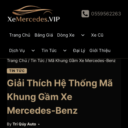
Skip
to
0559562263
content
Toggle
Trang Chủ
Bảng Giá
Dòng Xe
Xe Cũ
child
menu
Toggle
Toggle
Dịch Vụ
Tin Tức
Đại Lý
Giới Thiệu
child
child
menu
menu
Trang Chủ
/
Tin Tức
/
Mã Khung Gầm Xe Mercedes-Benz
TIN TỨC
Giải Thích Hệ Thống Mã
Khung Gầm Xe
Mercedes-Benz
By
Trí Qúy Auto