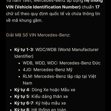
Từ năm 1981, Mercedes-Benz áp dụng
hệ thống
VIN (Vehicle Identification Number)
chuẩn
17
chữ số theo quy định quốc tế và chứa thông tin
về mã khung gầm.
Giải Mã Số VIN Mercedes-Benz
:
Ký tự 1-3
: WDC/WDB (World Manufacturer
Identifier)
WDB, WDD, WDC: Mercedes-Benz Đức
4JG: Mercedes-Benz Mỹ
RLM: Mercedes-Benz lắp ráp tại Việt
Nam
Ký tự 4
: Dòng Xe hoặc Mẫu xe
Ký tự 5
: Kiểu dáng thân xe
Ký tự 6-7
: Ký hiệu mẫu xe
Ký tự 8
: Hệ thống an toàn