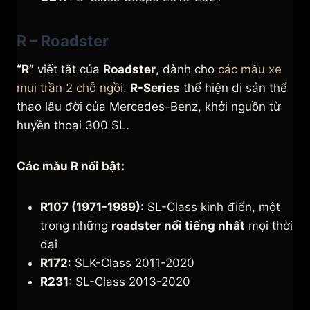
R – Roadster
“R”
viết tắt của
Roadster
, dành cho
các mẫu xe
mui trần 2 chỗ ngồi
.
R-Series
thể hiện di sản thể
thao lâu đời của Mercedes-Benz, khởi nguồn từ
huyền thoại 300 SL.
Các mẫu R nổi bật:
R107 (1971-1989)
: SL-Class kinh điển, một
trong những
roadster nổi tiếng nhất
mọi thời
đại
R172
: SLK-Class 2011-2020
R231
: SL-Class 2013-2020