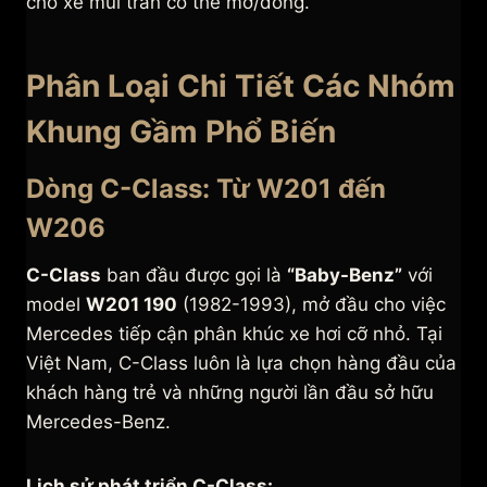
cho xe mui trần có thể mở/đóng.
Phân Loại Chi Tiết Các Nhóm
Khung Gầm Phổ Biến
Dòng C-Class: Từ W201 đến
W206
C-Class
ban đầu được gọi là
“Baby-Benz”
với
model
W201 190
(1982-1993), mở đầu cho việc
Mercedes tiếp cận phân khúc xe hơi cỡ nhỏ. Tại
Việt Nam, C-Class luôn là lựa chọn hàng đầu của
khách hàng trẻ và những người lần đầu sở hữu
Mercedes-Benz.
Lịch sử phát triển C-Class
: