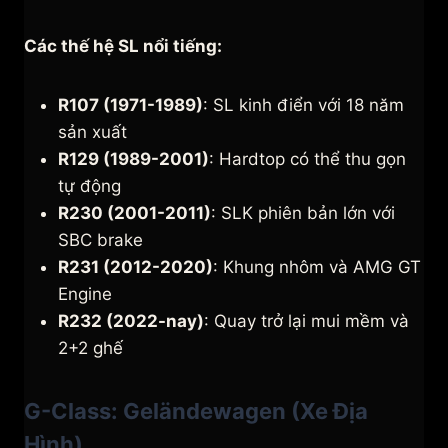
Các thế hệ SL nổi tiếng:
R107 (1971-1989)
: SL kinh điển với 18 năm
sản xuất
R129 (1989-2001)
: Hardtop có thể thu gọn
tự động
R230 (2001-2011)
: SLK phiên bản lớn với
SBC brake
R231 (2012-2020)
: Khung nhôm và AMG GT
Engine
R232 (2022-nay)
: Quay trở lại mui mềm và
2+2 ghế
G-Class: Geländewagen (Xe Địa
Hình)