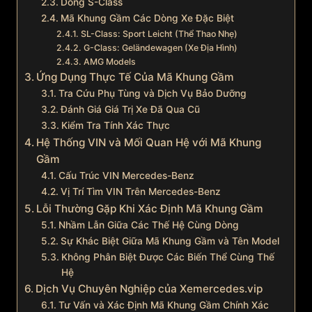
Dòng S-Class
Mã Khung Gầm Các Dòng Xe Đặc Biệt
SL-Class: Sport Leicht (Thể Thao Nhẹ)
G-Class: Geländewagen (Xe Địa Hình)
AMG Models
Ứng Dụng Thực Tế Của Mã Khung Gầm
Tra Cứu Phụ Tùng và Dịch Vụ Bảo Dưỡng
Đánh Giá Giá Trị Xe Đã Qua Cũ
Kiểm Tra Tính Xác Thực
Hệ Thống VIN và Mối Quan Hệ với Mã Khung
Gầm
Cấu Trúc VIN Mercedes-Benz
Vị Trí Tìm VIN Trên Mercedes-Benz
Lỗi Thường Gặp Khi Xác Định Mã Khung Gầm
Nhầm Lẫn Giữa Các Thế Hệ Cùng Dòng
Sự Khác Biệt Giữa Mã Khung Gầm và Tên Model
Không Phân Biệt Được Các Biến Thể Cùng Thế
Hệ
Dịch Vụ Chuyên Nghiệp của Xemercedes.vip
Tư Vấn và Xác Định Mã Khung Gầm Chính Xác