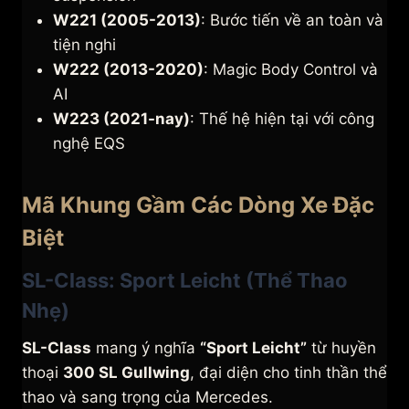
W221 (2005-2013)
: Bước tiến về an toàn và
tiện nghi
W222 (2013-2020)
: Magic Body Control và
AI
W223 (2021-nay)
: Thế hệ hiện tại với công
nghệ EQS
Mã Khung Gầm Các Dòng Xe Đặc
Biệt
SL-Class: Sport Leicht (Thể Thao
Nhẹ)
SL-Class
mang ý nghĩa
“Sport Leicht”
từ huyền
thoại
300 SL Gullwing
, đại diện cho tinh thần thể
thao và sang trọng của Mercedes.