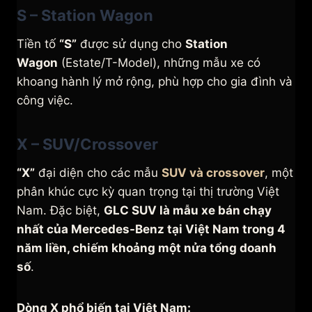
S – Station Wagon
Tiền tố
“S”
được sử dụng cho
Station
Wagon
(Estate/T-Model), những mẫu xe có
khoang hành lý mở rộng, phù hợp cho gia đình và
công việc.
X – SUV/Crossover
“X”
đại diện cho các mẫu
SUV và crossover
, một
phân khúc cực kỳ quan trọng tại thị trường Việt
Nam. Đặc biệt,
GLC SUV là mẫu xe bán chạy
nhất của Mercedes-Benz tại Việt Nam trong 4
năm liền, chiếm khoảng một nửa tổng doanh
số
.
Dòng X phổ biến tại Việt Nam: