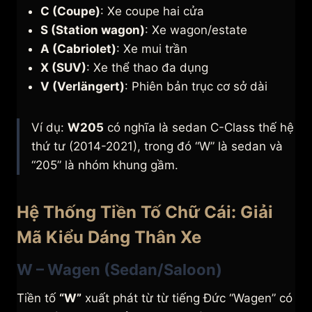
C (Coupe)
: Xe coupe hai cửa
S (Station wagon)
: Xe wagon/estate
A (Cabriolet)
: Xe mui trần
X (SUV)
: Xe thể thao đa dụng
V (Verlängert)
: Phiên bản trục cơ sở dài
Ví dụ:
W205
có nghĩa là sedan C-Class thế hệ
thứ tư (2014-2021), trong đó “W” là sedan và
“205” là nhóm khung gầm.
Hệ Thống Tiền Tố Chữ Cái: Giải
Mã Kiểu Dáng Thân Xe
W – Wagen (Sedan/Saloon)
Tiền tố
“W”
xuất phát từ từ tiếng Đức “Wagen” có