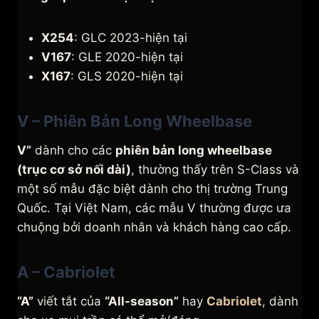
X254
: GLC 2023-hiện tại
V167
: GLE 2020-hiện tại
X167
: GLS 2020-hiện tại
V – Phiên Bản Long Wheelbase
V”
dành cho các
phiên bản long wheelbase
(trục cơ sở nối dài)
, thường thấy trên S-Class và
một số mẫu đặc biệt dành cho thị trường Trung
Quốc. Tại Việt Nam, các mẫu V thường được ưa
chuộng bởi doanh nhân và khách hàng cao cấp.
A – Cabriolet
“A”
viết tắt của
“All-season”
hay
Cabriolet
, dành