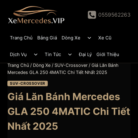
Skip
to
0559562263
content
Toggle
Trang Chủ
Bảng Giá
Dòng Xe
Xe Cũ
child
menu
Toggle
Toggle
Dịch Vụ
Tin Tức
Đại Lý
Giới Thiệu
child
child
menu
menu
Trang Chủ
/
Dòng Xe
/
SUV-Crossover
/
Giá Lăn Bánh
Mercedes GLA 250 4MATIC Chi Tiết Nhất 2025
SUV-CROSSOVER
Giá Lăn Bánh Mercedes
GLA 250 4MATIC Chi Tiết
Nhất 2025