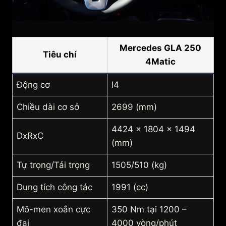
Mercedes GLA 250
Tiêu chí
4Matic
Động cơ
I4
Chiều dài cơ sở
2699 (mm)
4424 x 1804 x 1494
DxRxC
(mm)
Tự trọng/Tải trọng
1505/510 (kg)
Dung tích công tác
1991 (cc)
Mô-men xoắn cực
350 Nm tại 1200 –
đại
4000 vòng/phút