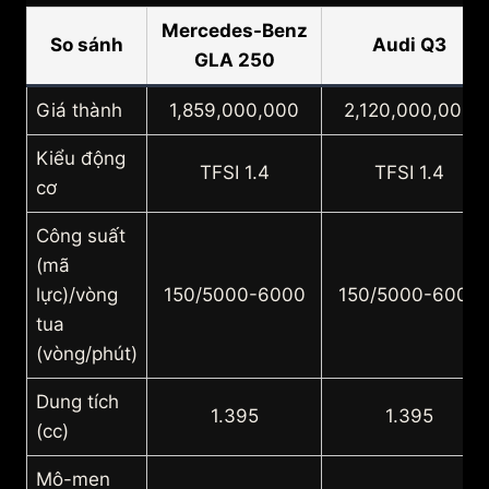
Mercedes-Benz
So sánh
Audi Q3
GLA 250
Giá thành
1,859,000,000
2,120,000,000
Kiểu động
TFSI 1.4
TFSI 1.4
cơ
Công suất
(mã
lực)/vòng
150/5000-6000
150/5000-6000
tua
(vòng/phút)
Dung tích
1.395
1.395
(cc)
Mô-men