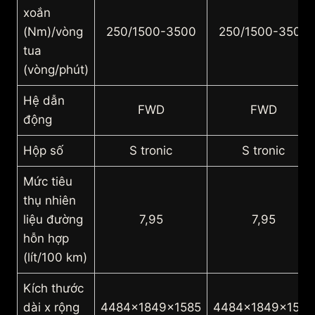
xoắn
(Nm)/vòng
250/1500-3500
250/1500-3500
tua
(vòng/phút)
Hệ dẫn
FWD
FWD
động
Hộp số
S tronic
S tronic
Mức tiêu
thụ nhiên
liệu đường
7,95
7,95
hỗn hợp
(lít/100 km)
Kích thước
dài x rộng
4484x1849x1585
4484x1849x1585