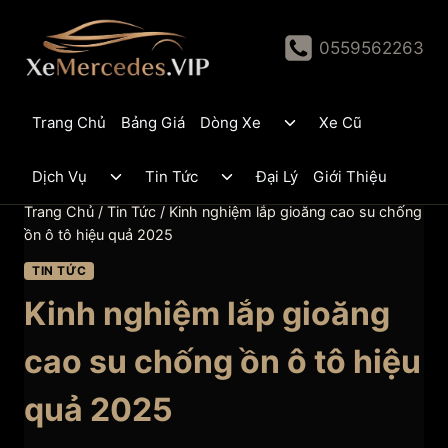
Skip
to
0559562263
content
Toggle
Trang Chủ
Bảng Giá
Dòng Xe
Xe Cũ
child
menu
Toggle
Toggle
Dịch Vụ
Tin Tức
Đại Lý
Giới Thiệu
child
child
menu
menu
Trang Chủ
/
Tin Tức
/
Kinh nghiệm lắp gioăng cao su chống
ồn ô tô hiệu quả 2025
TIN TỨC
Kinh nghiệm lắp gioăng
cao su chống ồn ô tô hiệu
quả 2025