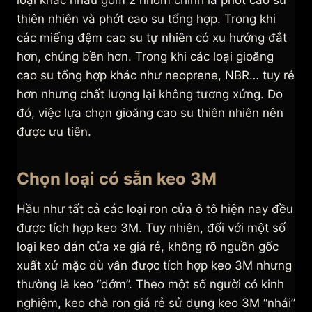
loại khác nhau gồm 2 nhóm chính là phớt cao su
thiên nhiên và phớt cao su tổng hợp. Trong khi
các miếng đệm cao su tự nhiên có xu hướng đắt
hơn, chúng bền hơn. Trong khi các loại gioăng
cao su tổng hợp khác như neoprene, NBR… tuy rẻ
hơn nhưng chất lượng lại không tương xứng. Do
đó, việc lựa chọn gioăng cao su thiên nhiên nên
được ưu tiên.
Chọn loại có sẵn keo 3M
Hầu như tất cả các loại ron cửa ô tô hiện nay đều
được tích hợp keo 3M. Tuy nhiên, đối với một số
loại keo dán cửa xe giá rẻ, không rõ nguồn gốc
xuất xứ mặc dù vẫn được tích hợp keo 3M nhưng
thường là keo “dởm”. Theo một số người có kinh
nghiệm, keo chà ron giá rẻ sử dụng keo 3M “nhái”