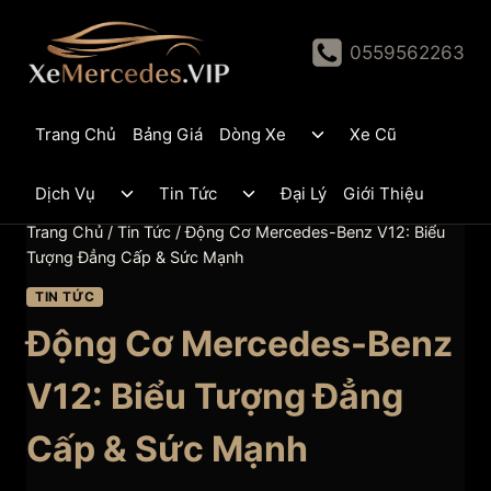
Skip
to
0559562263
content
Toggle
Trang Chủ
Bảng Giá
Dòng Xe
Xe Cũ
child
menu
Toggle
Toggle
Dịch Vụ
Tin Tức
Đại Lý
Giới Thiệu
child
child
menu
menu
Trang Chủ
/
Tin Tức
/
Động Cơ Mercedes-Benz V12: Biểu
Tượng Đẳng Cấp & Sức Mạnh
TIN TỨC
Động Cơ Mercedes-Benz
V12: Biểu Tượng Đẳng
Cấp & Sức Mạnh