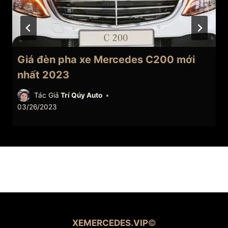
Giá đèn pha xe Mercedes C200 mới
nhất 2023
Tác Giả
Trí Qúy Auto
03/26/2023
XEMERCEDES.VIP
©