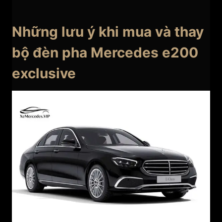
Những lưu ý khi mua và thay
bộ đèn pha Mercedes e200
exclusive