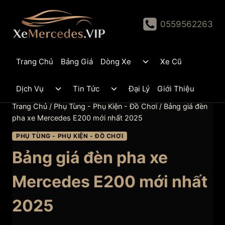
Skip
to
0559562263
content
Toggle
Trang Chủ
Bảng Giá
Dòng Xe
Xe Cũ
child
menu
Toggle
Toggle
Dịch Vụ
Tin Tức
Đại Lý
Giới Thiệu
child
child
menu
menu
Trang Chủ
/
Phụ Tùng - Phụ Kiện - Đồ Chơi
/
Bảng giá đèn
pha xe Mercedes E200 mới nhất 2025
PHỤ TÙNG - PHỤ KIỆN - ĐỒ CHƠI
Bảng giá đèn pha xe
Mercedes E200 mới nhất
2025