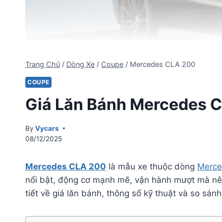
Trang Chủ
/
Dòng Xe
/
Coupe
/
Mercedes CLA 200
COUPE
Giá Lăn Bánh Mercedes C
By
Vycars
08/12/2025
Mercedes CLA 200
là mẫu xe thuộc dòng
Merce
nổi bật, động cơ mạnh mẽ, vận hành mượt mà nên
tiết về giá lăn bánh, thông số kỹ thuật và so s