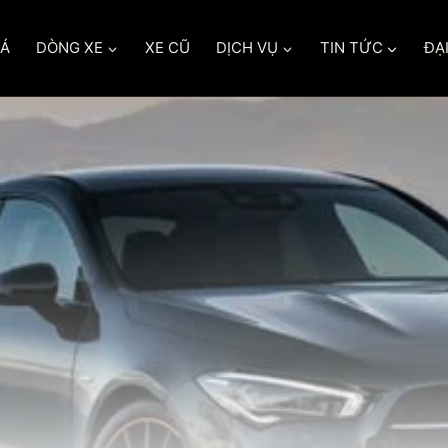
IÁ
DÒNG XE
XE CŨ
DỊCH VỤ
TIN TỨC
ĐẠI