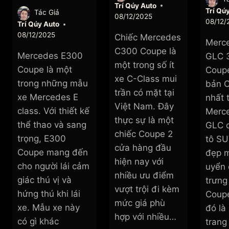
Trí Qúy Auto
Trí Qú
Tác Giả
08/12/2025
08/12/
Trí Qúy Auto
08/12/2025
Chiếc Mercedes
Merc
C300 Coupe là
Mercedes E300
GLC 
một trong số ít
Coupe là một
Coupé
xe C-Class mui
trong những mẫu
bản 
trần có mặt tại
xe Mercedes E
nhất 
Việt Nam. Đây
class. Với thiết kế
Merc
thực sự là một
thể thao và sang
GLC c
chiếc Coupe 2
trọng, E300
tô SU
cửa hàng đầu
Coupe mang đến
đẹp 
hiện nay với
cho người lái cảm
uyển 
nhiều ưu điểm
giác thú vị và
trưng
vượt trội đi kèm
hứng thú khi lái
Coupe
mức giá phù
xe. Mẫu xe này
đó là
hợp với nhiều…
có gì khác
trang 