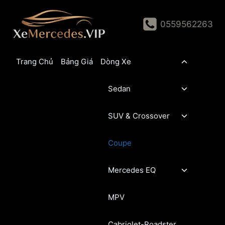
Skip
to
0559562263
content
Toggle
Trang Chủ
Bảng Giá
Dòng Xe
child
menu
Toggle
Sedan
child
menu
Toggle
SUV & Crossover
child
menu
Coupe
Toggle
Mercedes EQ
child
menu
MPV
Cabriolet-Roadster