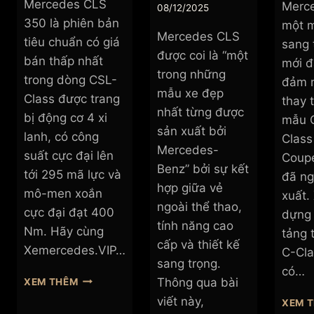
Mercedes CLS
Merce
08/12/2025
350 là phiên bản
một 
Mercedes CLS
tiêu chuẩn có giá
sang 
được coi là “một
bán thấp nhất
mới đ
trong những
trong dòng CSL-
đảm n
mẫu xe đẹp
Class được trang
thay 
nhất từng được
bị động cơ 4 xi
mẫu C
sản xuất bởi
lanh, có công
Class
Mercedes-
suất cực đại lên
Coupe
Benz” bởi sự kết
tới 295 mã lực và
đã n
hợp giữa vẻ
mô-men xoắn
xuất.
ngoài thể thao,
cực đại đạt 400
dựng 
tính năng cao
Nm. Hãy cùng
tảng 
cấp và thiết kế
Xemercedes.VIP…
C-Cla
sang trọng.
có…
GIÁ
Thông qua bài
XEM THÊM
XE
viết này,
XEM 
MERCEDES