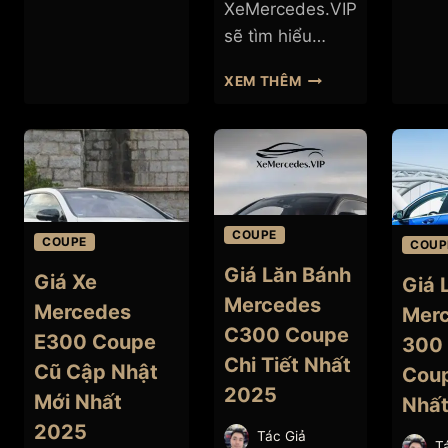
XeMercedes.VIP
CLS
350
sẽ tìm hiểu…
CŨ
CẬP
BẢNG
XEM THÊM
NHẬT
GIÁ
2025
LĂN
BÁNH
MERCEDES
CLS
CLASS
2025
COUPE
COUPE
COUP
Giá Lăn Bánh
Giá Xe
Giá 
Mercedes
Mercedes
Mer
C300 Coupe
E300 Coupe
300
Chi Tiết Nhất
Cũ Cập Nhật
Coup
2025
Mới Nhất
Nhấ
2025
Tác Giả
T