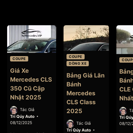
COUPE
COUPE
COUP
DÒNG XE
Giá Xe
Bảng
Bảng Giá Lăn
Mercedes CLS
Bán
Bánh
350 Cũ Cập
CLE 
Mercedes
Nhật 2025
Nhấ
CLS Class
Tác Giả
2025
T
Trí Qúy Auto
Trí Qú
08/12/2025
Tác Giả
08/12/
Trí Qúy Auto