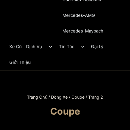
Mercedes-AMG
Mercedes-Maybach
Toggle
Toggle
Xe Cũ
Dịch Vụ
Tin Tức
Đại Lý
child
child
menu
menu
Giới Thiệu
Trang Chủ
/
Dòng Xe
/
Coupe
/
Trang 2
Coupe