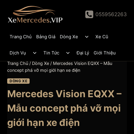
Skip
to
0559562263
content
Toggle
Trang Chủ
Bảng Giá
Dòng Xe
Xe Cũ
child
menu
Toggle
Toggle
Dịch Vụ
Tin Tức
Đại Lý
Giới Thiệu
child
child
menu
menu
Trang Chủ
/
Dòng Xe
/
Mercedes Vision EQXX – Mẫu
concept phá vỡ mọi giới hạn xe điện
DÒNG XE
Mercedes Vision EQXX –
Mẫu concept phá vỡ mọi
giới hạn xe điện