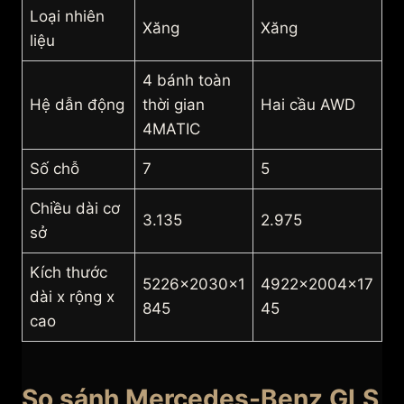
Loại nhiên
Xăng
Xăng
liệu
4 bánh toàn
Hệ dẫn động
thời gian
Hai cầu AWD
4MATIC
Số chỗ
7
5
Chiều dài cơ
3.135
2.975
sở
Kích thước
5226x2030x1
4922x2004x17
dài x rộng x
845
45
cao
So sánh Mercedes-Benz GLS