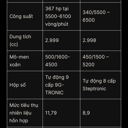
367 hp tại
340/5500 –
Công suất
5500-6100
6500
vòng/phút
Dung tích
2.999
2.998
(cc)
Mô-men
500/1600-
450/1500 –
xoắn
4500
5200
Tự động 9
Tự động 8 cấp
Hộp số
cấp 9G-
Steptronic
TRONIC
Mức tiêu thụ
nhiên liệu
11,79
8,9
hỗn hợp