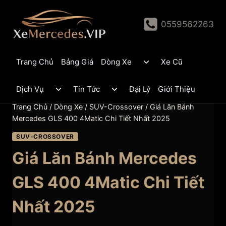
Skip
to
0559562263
content
Toggle
Trang Chủ
Bảng Giá
Dòng Xe
Xe Cũ
child
menu
Toggle
Toggle
Dịch Vụ
Tin Tức
Đại Lý
Giới Thiệu
child
child
menu
menu
Trang Chủ
/
Dòng Xe
/
SUV-Crossover
/
Giá Lăn Bánh
Mercedes GLS 400 4Matic Chi Tiết Nhất 2025
SUV-CROSSOVER
Giá Lăn Bánh Mercedes
GLS 400 4Matic Chi Tiết
Nhất 2025