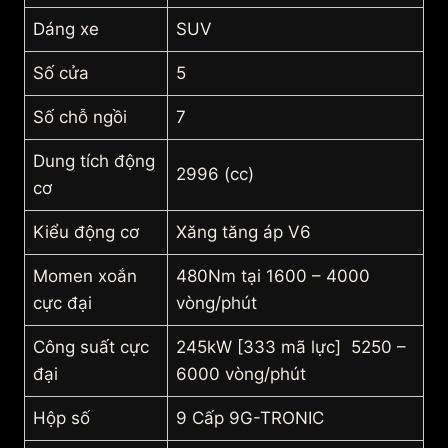
Dáng xe
SUV
Số cửa
5
Số chỗ ngồi
7
Dung tích động
2996 (cc)
cơ
Kiểu động cơ
Xăng tăng áp V6
Momen xoắn
480Nm tại 1600 – 4000
cực đại
vòng/phút
Công suất cực
245kW [333 mã lực] 5250 –
đại
6000 vòng/phút
Hộp số
9 Cấp 9G-TRONIC