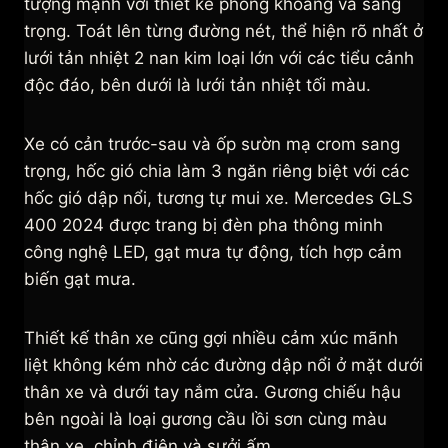
tượng mạnh với thiết kế phóng khoáng và sang
trọng. Toát lên từng đường nét, thể hiện rõ nhất ở
lưới tản nhiệt 2 nan kim loại lớn với các tiểu cảnh
độc đáo, bên dưới là lưới tản nhiệt tối màu.
Xe có cản trước-sau và ốp sườn mạ crom sang
trọng, hốc gió chia làm 3 ngăn riêng biệt với các
hốc gió dập nổi, tương tự mui xe. Mercedes GLS
400 2024 được trang bị đèn pha thông minh
công nghệ LED, gạt mưa tự động, tích hợp cảm
biến gạt mưa.
Thiết kế thân xe cũng gợi nhiều cảm xúc mãnh
liệt không kém nhờ các đường dập nổi ở mặt dưới
thân xe và dưới tay nắm cửa. Gương chiếu hậu
bên ngoài là loại gương cầu lồi sơn cùng màu
thân xe, chỉnh điện và sưởi ấm.