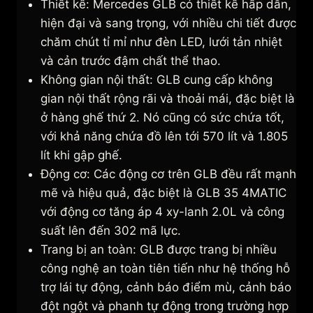
Thiết kế: Mercedes GLB có thiết kế hấp dẫn,
hiện đại và sang trọng, với nhiều chi tiết được
chăm chút tỉ mỉ như đèn LED, lưới tản nhiệt
và cản trước đậm chất thể thao.
Không gian nội thất: GLB cung cấp không
gian nội thất rộng rãi và thoải mái, đặc biệt là
ở hàng ghế thứ 2. Nó cũng có sức chứa tốt,
với khả năng chứa đồ lên tới 570 lít và 1.805
lít khi gập ghế.
Động cơ: Các động cơ trên GLB đều rất mạnh
mẽ và hiệu quả, đặc biệt là GLB 35 4MATIC
với động cơ tăng áp 4 xy-lanh 2.0L và công
suất lên đến 302 mã lực.
Trang bị an toàn: GLB được trang bị nhiều
công nghệ an toàn tiên tiến như hệ thống hỗ
trợ lái tự động, cảnh báo điểm mù, cảnh báo
đột ngột và phanh tự động trong trường hợp