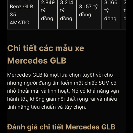
2.849
3.214
3.166
3.1
Benz GLB
3.157 tỷ
tỷ
tỷ
tỷ
tỷ
35
đồng
đồng
đồng
đồng
đồn
4MATIC
Chi tiết các mẫu xe
Mercedes GLB
Mercedes GLB là một lựa chọn tuyệt vời cho
những người đang tìm kiếm một chiếc SUV cỡ
nhỏ thoải mái và linh hoạt. Nó có khả năng vận
hành tốt, không gian nội thất rộng rãi và nhiều
tính năng tiêu chuẩn và tùy chọn.
Đánh giá chi tiết Mercedes GLB