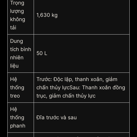
Trọng
lượng
1,630 kg
không
tải
Dung
tích bình
50 L
nhiên
liệu
Hệ
Trước: Độc lập, thanh xoắn, giảm
thống
chấn thủy lựcSau: Thanh xoắn đồng
treo
trục, giảm chấn thủy lực
Hệ
thống
Đĩa trước và sau
phanh