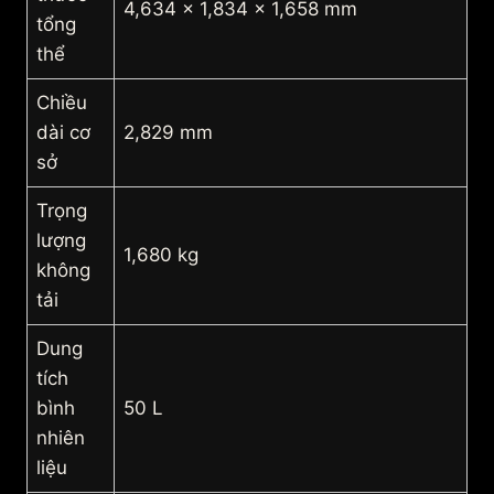
4,634 x 1,834 x 1,658 mm
tổng
thể
Chiều
dài cơ
2,829 mm
sở
Trọng
lượng
1,680 kg
không
tải
Dung
tích
bình
50 L
nhiên
liệu