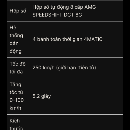
Hộp số tự động 8 cấp AMG
Hộp số
SPEEDSHIFT DCT 8G
Hệ
thống
4 bánh toàn thời gian 4MATIC
dẫn
động
Tốc độ
250 km/h (giới hạn điện tử)
tối đa
Tăng
tốc từ
5,2 giây
0-100
km/h
Kích
thước