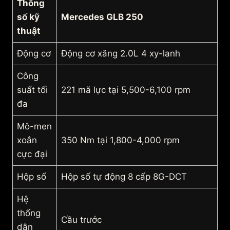
Thông
số kỹ
Mercedes GLB 250
thuật
Động cơ
Động cơ xăng 2.0L 4 xy-lanh
Công
suất tối
221 mã lực tại 5,500-6,100 rpm
đa
Mô-men
xoắn
350 Nm tại 1,800-4,000 rpm
cực đại
Hộp số
Hộp số tự động 8 cấp 8G-DCT
Hệ
thống
Cầu trước
dẫn