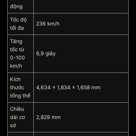
động
Tốc độ
236 km/h
tối đa
Tăng
tốc từ
6,9 giây
0-100
km/h
Kích
thước
4,634 x 1,834 x 1,658 mm
tổng thể
Chiều
dài cơ
2,829 mm
sở