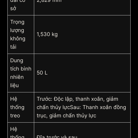
dài cơ
2,829 mm
sở
Trọng
lượng
1,530 kg
không
tải
Dung
tích bình
50 L
nhiên
liệu
Hệ
Trước: Độc lập, thanh xoắn, giảm
thống
chấn thủy lựcSau: Thanh xoắn đồng
treo
trục, giảm chấn thủy lực
Hệ
thống
Đĩa trước và sau