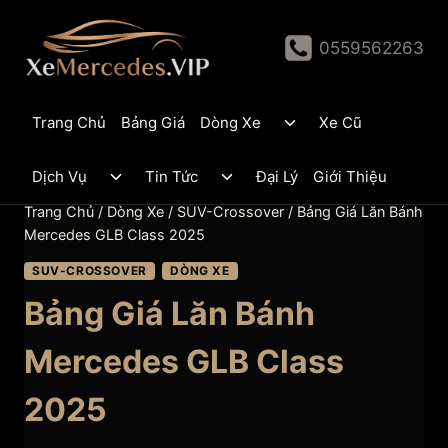
Skip
to
0559562263
content
Toggle
Trang Chủ
Bảng Giá
Dòng Xe
Xe Cũ
child
menu
Toggle
Toggle
Dịch Vụ
Tin Tức
Đại Lý
Giới Thiệu
child
child
menu
menu
Trang Chủ
/
Dòng Xe
/
SUV-Crossover
/
Bảng Giá Lăn Bánh
Mercedes GLB Class 2025
SUV-CROSSOVER
DÒNG XE
Bảng Giá Lăn Bánh
Mercedes GLB Class
2025