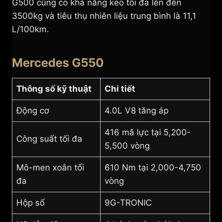
G500 cũng có khả năng kéo tối đa lên đến
3500kg và tiêu thụ nhiên liệu trung bình là 11,1
L/100km.
Mercedes G550
Thông số kỹ thuật
Chi tiết
Động cơ
4.0L V8 tăng áp
416 mã lực tại 5,200-
Công suất tối đa
5,500 vòng
Mô-men xoắn tối
610 Nm tại 2,000-4,750
đa
vòng
Hộp số
9G-TRONIC