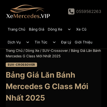
Skip
to
0559562263
content
Toggle
Trang Chủ
Bảng Giá
Dòng Xe
Xe Cũ
child
menu
Toggle
Toggle
Dịch Vụ
Tin Tức
Đại Lý
Giới Thiệu
child
child
menu
menu
Trang Chủ
/
Dòng Xe
/
SUV-Crossover
/
Bảng Giá Lăn Bánh
Mercedes G Class Mới Nhất 2025
SUV-CROSSOVER
Bảng Giá Lăn Bánh
Mercedes G Class Mới
Nhất 2025