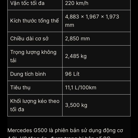
Vận tốc tối đa
220 km/h
4,883 x 1,967 x 1,973
Kích thước tổng thể
mm
Chiều dài cơ sở
2,850 mm
Trọng lượng không
2,485 kg
tải
Dung tích bình
96 Lít
Tiêu thụ
11,1 L/100km
Khối lượng kéo theo
3,500 kg
tối đa
Mercedes G500 là phiên bản sử dụng động cơ