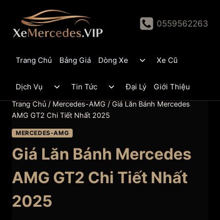
Skip
to
0559562263
content
Toggle
Trang Chủ
Bảng Giá
Dòng Xe
Xe Cũ
child
menu
Toggle
Toggle
Dịch Vụ
Tin Tức
Đại Lý
Giới Thiệu
child
child
menu
menu
Trang Chủ
/
Mercedes-AMG
/
Giá Lăn Bánh Mercedes
AMG GT2 Chi Tiết Nhất 2025
MERCEDES-AMG
Giá Lăn Bánh Mercedes
AMG GT2 Chi Tiết Nhất
2025