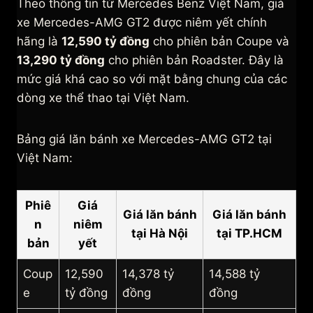
Theo thông tin từ Mercedes Benz Việt Nam, giá
xe Mercedes-AMG GT2 được niêm yết chính
hãng là
12,590 tỷ đồng
cho phiên bản Coupe và
13,290 tỷ đồng
cho phiên bản Roadster. Đây là
mức giá khá cao so với mặt bằng chung của các
dòng xe thể thao tại Việt Nam.
Bảng giá lăn bánh xe Mercedes-AMG GT2 tại
Việt Nam:
Phiê
Giá
Giá lăn bánh
Giá lăn bánh
n
niêm
tại Hà Nội
tại TP.HCM
bản
yết
Coup
12,590
14,378 tỷ
14,588 tỷ
e
tỷ đồng
đồng
đồng