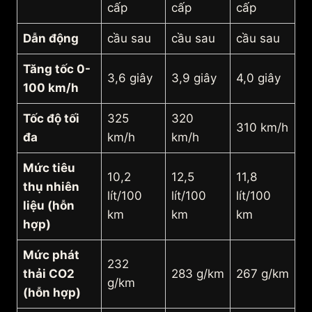
cấp
cấp
cấp
Dẫn động
cầu sau
cầu sau
cầu sau
Tăng tốc 0-
3,6 giây
3,9 giây
4,0 giây
100 km/h
Tốc độ tối
325
320
310 km/h
đa
km/h
km/h
Mức tiêu
10,2
12,5
11,8
thụ nhiên
lít/100
lít/100
lít/100
liệu (hỗn
km
km
km
hợp)
Mức phát
232
thải CO2
283 g/km
267 g/km
g/km
(hỗn hợp)