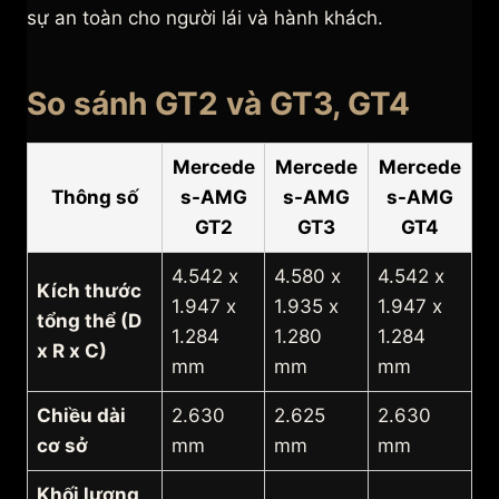
sự an toàn cho người lái và hành khách.
So sánh GT2 và GT3, GT4
Mercede
Mercede
Mercede
Thông số
s-AMG
s-AMG
s-AMG
GT2
GT3
GT4
4.542 x
4.580 x
4.542 x
Kích thước
1.947 x
1.935 x
1.947 x
tổng thể (D
1.284
1.280
1.284
x R x C)
mm
mm
mm
Chiều dài
2.630
2.625
2.630
cơ sở
mm
mm
mm
Khối lượng