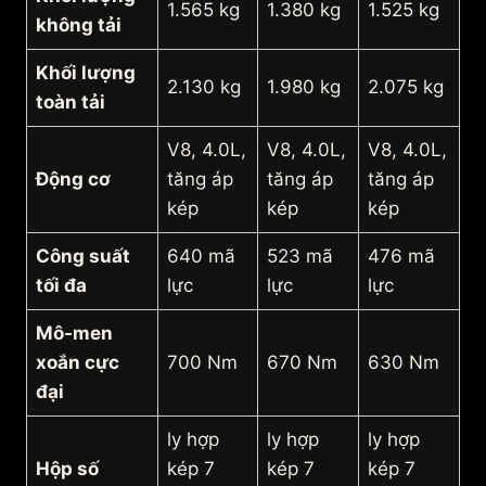
1.565 kg
1.380 kg
1.525 kg
không tải
Khối lượng
2.130 kg
1.980 kg
2.075 kg
toàn tải
V8, 4.0L,
V8, 4.0L,
V8, 4.0L,
Động cơ
tăng áp
tăng áp
tăng áp
kép
kép
kép
Công suất
640 mã
523 mã
476 mã
tối đa
lực
lực
lực
Mô-men
xoắn cực
700 Nm
670 Nm
630 Nm
đại
ly hợp
ly hợp
ly hợp
Hộp số
kép 7
kép 7
kép 7