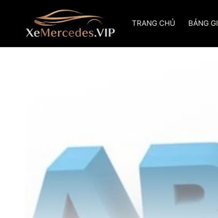
Skip
to
TRANG CHỦ
BẢNG G
content