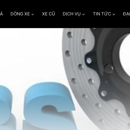
IÁ
DÒNG XE
XE CŨ
DỊCH VỤ
TIN TỨC
ĐẠI