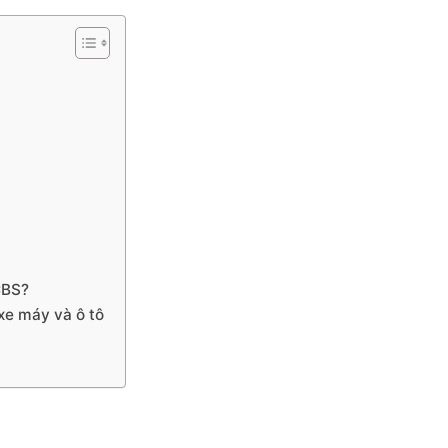
CBS?
xe máy và ô tô